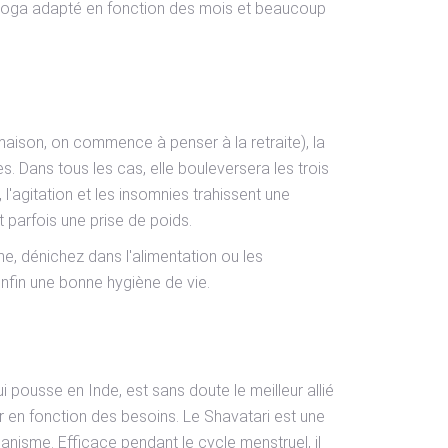
u yoga adapté en fonction des mois et beaucoup
aison, on commence à penser à la retraite), la
 Dans tous les cas, elle bouleversera les trois
 l'agitation et les insomnies trahissent une
 parfois une prise de poids.
, dénichez dans l'alimentation ou les
nfin une bonne hygiène de vie.
i pousse en Inde, est sans doute le meilleur allié
r en fonction des besoins. Le Shavatari est une
ganisme. Efficace pendant le cycle menstruel, il