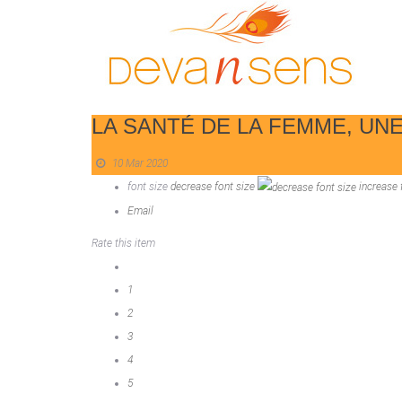
LA SANTÉ DE LA FEMME, UNE
10 Mar 2020
font size
decrease font size
increase 
Email
Rate this item
1
2
3
4
5