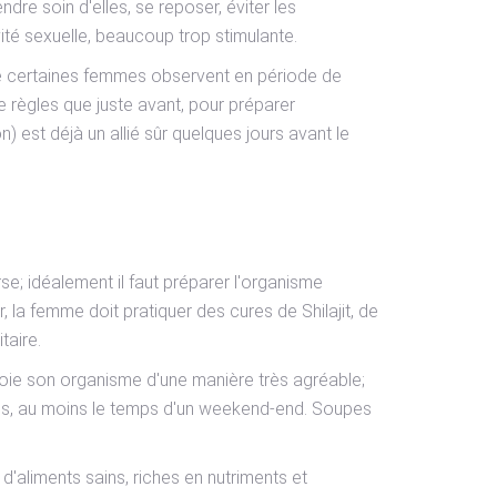
dre soin d'elles, se reposer, éviter les
té sexuelle, beaucoup trop stimulante.
que certaines femmes observent en période de
e règles que juste avant, pour préparer
n) est déjà un allié sûr quelques jours avant le
se; idéalement il faut préparer l'organisme
, la femme doit pratiquer des cures de Shilajit, de
taire.
ettoie son organisme d'une manière très agréable;
epos, au moins le temps d'un weekend-end. Soupes
d'aliments sains, riches en nutriments et