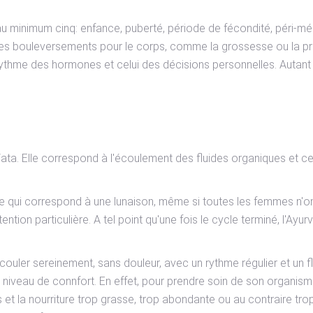
 au minimum cinq: enfance, puberté, période de fécondité, péri-
, ces bouleversements pour le corps, comme la grossesse ou la pri
rythme des hormones et celui des décisions personnelles. Autant u
ta. Elle correspond à l'écoulement des fluides organiques et ce d
 ce qui correspond à une lunaison, même si toutes les femmes n'o
ention particulière. A tel point qu'une fois le cycle terminé, l'A
ler sereinement, sans douleur, avec un rythme régulier et un flux 
niveau de connfort. En effet, pour prendre soin de son organisme p
 et la nourriture trop grasse, trop abondante ou au contraire tr