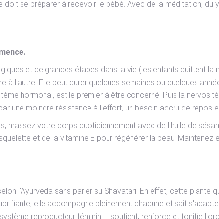
e doit se préparer à recevoir le bébé. Avec de la méditation, d
mmence.
ques et de grandes étapes dans la vie (les enfants quittent la m
 l'autre. Elle peut durer quelques semaines ou quelques années.
stème hormonal, est le premier à être concerné. Puis la nervosité,
r une moindre résistance à l'effort, un besoin accru de repos et
s, massez votre corps quotidiennement avec de l'huile de sésame
quelette et de la vitamine E pour régénérer la peau. Maintenez e
lon l'Ayurveda sans parler su Shavatari. En effet, cette plante qu
 lubrifiante, elle accompagne pleinement chacune et sait s'adapte
ystème reproducteur féminin. Il soutient, renforce et tonifie l'or