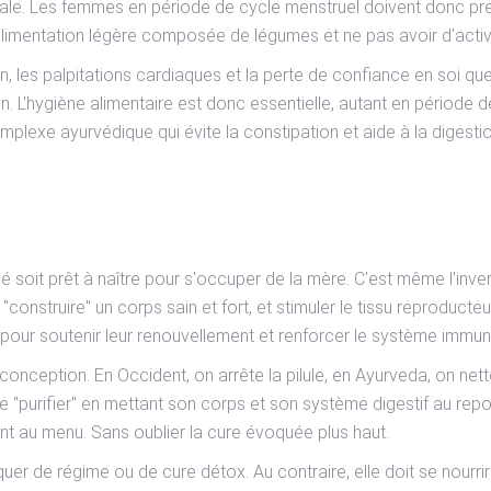
brale. Les femmes en période de cycle menstruel doivent donc pren
alimentation légère composée de légumes et ne pas avoir d'activi
on, les palpitations cardiaques et la perte de confiance en soi 
n. L'hygiène alimentaire est donc essentielle, autant en période d
omplexe ayurvédique qui évite la constipation et aide à la digestio
é soit prêt à naître pour s'occuper de la mère. C'est même l'inver
onstruire" un corps sain et fort, et stimuler le tissu reproducteur
 pour soutenir leur renouvellement et renforcer le système immuni
a conception. En Occident, on arrête la pilule, en Ayurveda, on n
se "purifier" en mettant son corps et son système digestif au r
ont au menu. Sans oublier la cure évoquée plus haut.
er de régime ou de cure détox. Au contraire, elle doit se nourrir 