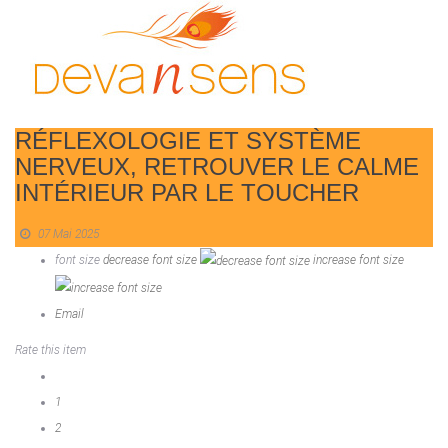
RÉFLEXOLOGIE ET SYSTÈME
NERVEUX, RETROUVER LE CALME
INTÉRIEUR PAR LE TOUCHER
07 Mai 2025
font size
decrease font size
increase font size
Email
Rate this item
1
2