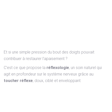
troubles du sommeil,
hypersensibilité, anxiété...
autant de signaux d’un
déséquilibre que notre
corps tente d’exprimer.
Et si une simple pression du bout des doigts pouvait
contribuer à restaurer l’apaisement ?
C’est ce que propose la
réflexologie
, un soin naturel qui
agit en profondeur sur le système nerveux grâce au
toucher réflexe
, doux, ciblé et enveloppant.
Le système nerveux,