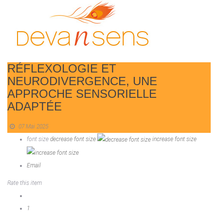
RÉFLEXOLOGIE ET
NEURODIVERGENCE, UNE
APPROCHE SENSORIELLE
ADAPTÉE
07 Mai 2025
font size
decrease font size
increase font size
Email
Rate this item
1