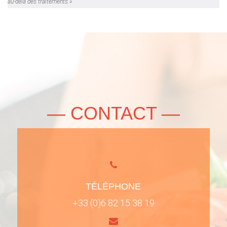
au-delà des traitements »
— CONTACT —
TÉLÉPHONE
+33 (0)6 82 15 38 19